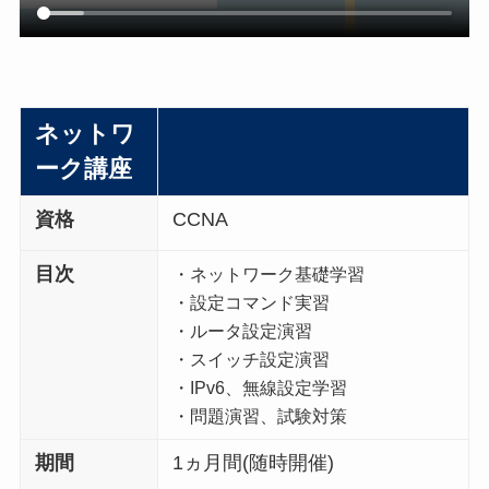
ネットワ
ーク講座
資格
CCNA
目次
・ネットワーク基礎学習
・設定コマンド実習
・ルータ設定演習
・スイッチ設定演習
・IPv6、無線設定学習
・問題演習、試験対策
期間
1ヵ月間(随時開催)